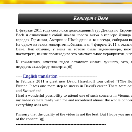
В феврале 2011 года состоялся долгожданный тур Дэвида по Европе.
Back и ознаменовал собой начало нового витка в карьере Дэвида
городах Германии, Австрии и Швейцарии и, как всегда, собирали п
На одном из таких концертов побывала и я. 4 февраля 2011 я оказал
Вене. Как обычно, у меня на готове была видео-камера, поэ
посмотреть, как же происходило это замечательное мероприятие, и чт
К сожалению, качество видео оставляет желать лучшего, зато, 
передать атмосферу концерта. ))))
----
English translation
--------------------------
In February 2011 a great new David Hasselhoff tour called "TYhe Ho
Europe. It was one more step to sucess in David's career. There were co
and Switzerland.
I had a wonderful possibility to attend one of such concerts in Vienna, 
my video camera ready with me and recordered almost the whole conce
everything as is was.
I'm sorry that the quality of the video is not the best. But I hope you are
of the concert. ))))
-------------------------------------------------------------