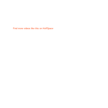
Find more videos like this on
HoffSpace