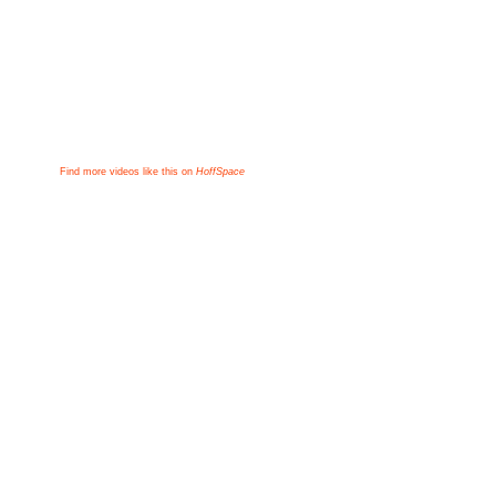
Find more videos like this on
HoffSpace