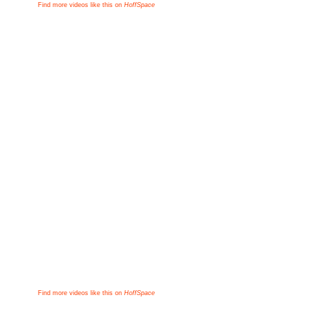
Find more videos like this on
HoffSpace
Find more videos like this on
HoffSpace