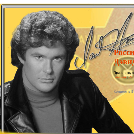
Росс
Дэви
Приветствую
Главная
|
Рег
Концерт в В