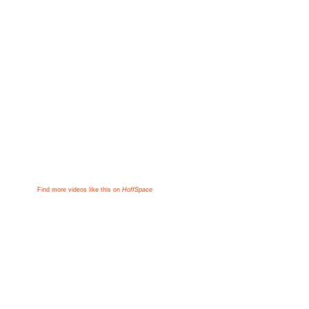
Find more videos like this on
HoffSpace