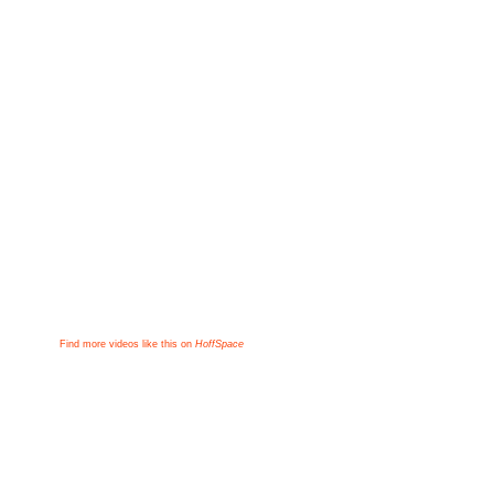
Find more videos like this on
HoffSpace