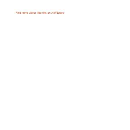
Find more videos like this on
HoffSpace