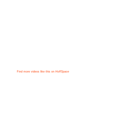
Find more videos like this on
HoffSpace