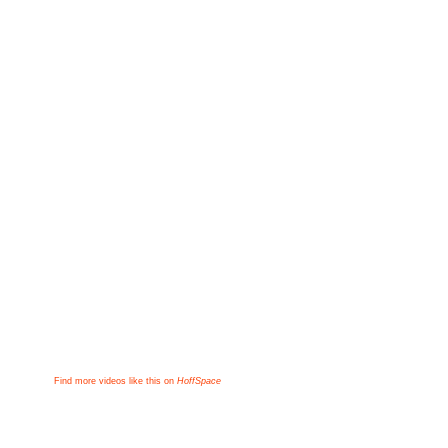
Find more videos like this on
HoffSpace