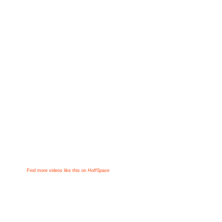
Find more videos like this on
HoffSpace