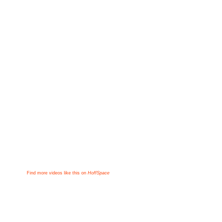
Find more videos like this on
HoffSpace