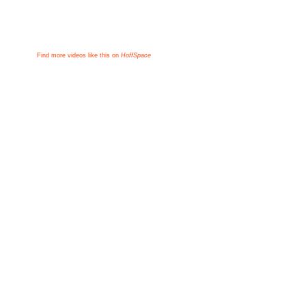
Find more videos like this on
HoffSpace