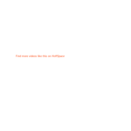
Find more videos like this on
HoffSpace