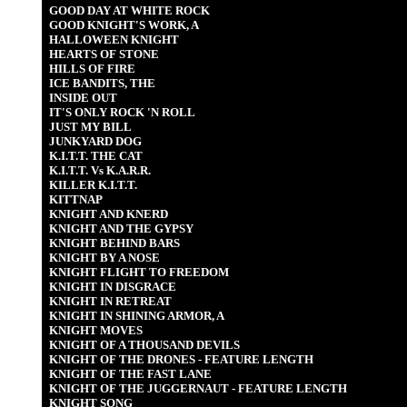
GOOD DAY AT WHITE ROCK
GOOD KNIGHT'S WORK, A
HALLOWEEN KNIGHT
HEARTS OF STONE
HILLS OF FIRE
ICE BANDITS, THE
INSIDE OUT
IT'S ONLY ROCK 'N ROLL
JUST MY BILL
JUNKYARD DOG
K.I.T.T. THE CAT
K.I.T.T. Vs K.A.R.R.
KILLER K.I.T.T.
KITTNAP
KNIGHT AND KNERD
KNIGHT AND THE GYPSY
KNIGHT BEHIND BARS
KNIGHT BY A NOSE
KNIGHT FLIGHT TO FREEDOM
KNIGHT IN DISGRACE
KNIGHT IN RETREAT
KNIGHT IN SHINING ARMOR, A
KNIGHT MOVES
KNIGHT OF A THOUSAND DEVILS
KNIGHT OF THE DRONES - FEATURE LENGTH
KNIGHT OF THE FAST LANE
KNIGHT OF THE JUGGERNAUT - FEATURE LENGTH
KNIGHT SONG