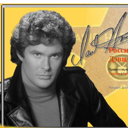
Росс
Дэви
Приветствую
Главная
|
Рег
Рыцарь Дор