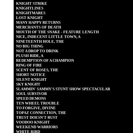
KNIGHT STRIKE
KNIGHTLINES
KNIGHTMARES
LOST KNIGHT
MANY HAPPY RETURNS
MERCHANTS OF DEATH
MOUTH OF THE SNAKE - FEATURE LENGTH
NICE, INDECENT LITTLE TOWN, A
NINETEENTH HOLE, THE
NO BIG THING
NOT A DROP TO DRINK
PLUSH RIDE, A
REDEMPTION OF A CHAMPION
RING OF FIRE
SCENT OF ROSES, THE
SHORT NOTICE
SILENT KNIGHT
SKY KNIGHT
SLAMMIN' SAMMY'S STUNT SHOW SPECTACULAR
SOUL SURVIVOR
SPEED DEMONS
TEN WHEEL TROUBLE
TO FORGIVE, DIVINE
TOPAZ CONNECTION, THE
TRUST DOESN'T RUST
VOODOO KNIGHT
WEEKEND WARRIORS
WHITE BIRD