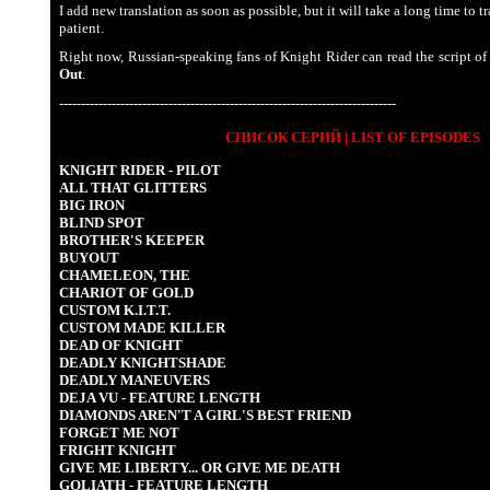
I add new translation as soon as possible, but it will take a long time to tr
patient.
Right now, Russian-speaking fans of Knight Rider can read the script of
Out
.
-----------------------------------------------------------------------------
СПИСОК СЕРИЙ | LIST OF EPISODES
KNIGHT RIDER - PILOT
ALL THAT GLITTERS
BIG IRON
BLIND SPOT
BROTHER'S KEEPER
BUYOUT
CHAMELEON, THE
CHARIOT OF GOLD
CUSTOM K.I.T.T.
CUSTOM MADE KILLER
DEAD OF KNIGHT
DEADLY KNIGHTSHADE
DEADLY MANEUVERS
DEJA VU - FEATURE LENGTH
DIAMONDS AREN'T A GIRL'S BEST FRIEND
FORGET ME NOT
FRIGHT KNIGHT
GIVE ME LIBERTY... OR GIVE ME DEATH
GOLIATH - FEATURE LENGTH