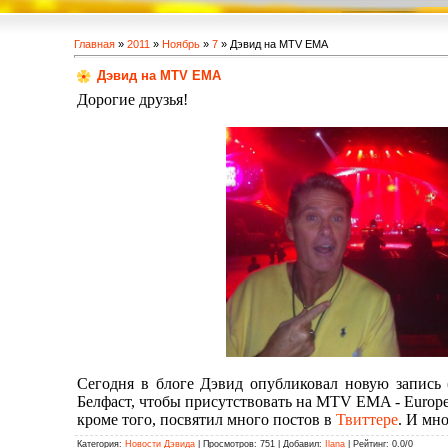
Главная
»
2011
»
Ноябрь
»
7
» Дэвид на MTV EMA
Дэвид на MTV EMA
Дорогие друзья!
Сегодня в блоге Дэвид опубликовал новую запись 
Белфаст, чтобы присутствовать на MTV EMA - Europe
кроме того, посвятил много постов в
Твиттере
. И мн
Категория
:
Новости Дэвида
|
Просмотров
: 751 |
Добавил
:
Ilana
|
Рейтинг
:
0.0
/
0