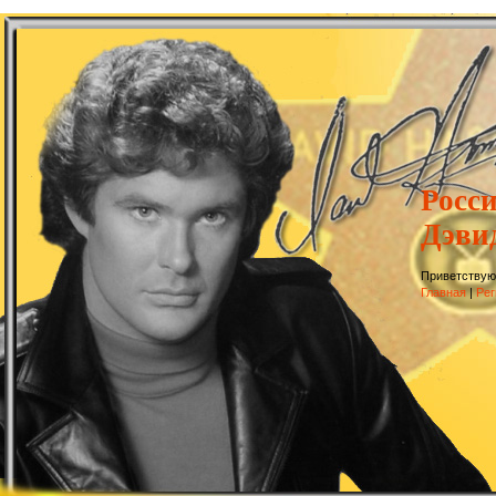
Росс
Дэви
Приветствую
Главная
|
Рег