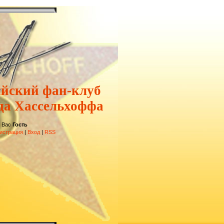
ийский фан-клуб
да Хассельхоффа
 Вас
Гость
истрация
|
Вход
|
RSS