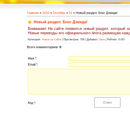
Главная
»
2010
»
Октябрь
»
21
» Новый раздел: Блог Дэвида!
Новый раздел: Блог Дэвида!
Внимание! На сайте появился новый раздел, который на
Новые переводы его официального блога размещаю каж
Категория
:
Новое на сайте
|
Просмотров
: 706 |
Добавил
:
Ilana
|
Рейтинг
:
0.0
/
0
Всего комментариев
:
0
Имя *:
Email *:
Код *: