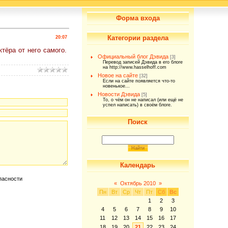
Форма входа
Категории раздела
20:07
тёра от него самого.
Официальный блог Дэвида
[3]
Перевод записей Дэвида в его блоге
на http://www.hasselhoff.com
Новое на сайте
[32]
Если на сайте появляется что-то
новенькое...
Новости Дэвида
[5]
То, о чём он не написал (или ещё не
успел написать) в своём блоге.
Поиск
Календарь
«
Октябрь 2010
»
Пн
Вт
Ср
Чт
Пт
Сб
Вс
1
2
3
4
5
6
7
8
9
10
11
12
13
14
15
16
17
18
19
20
21
22
23
24