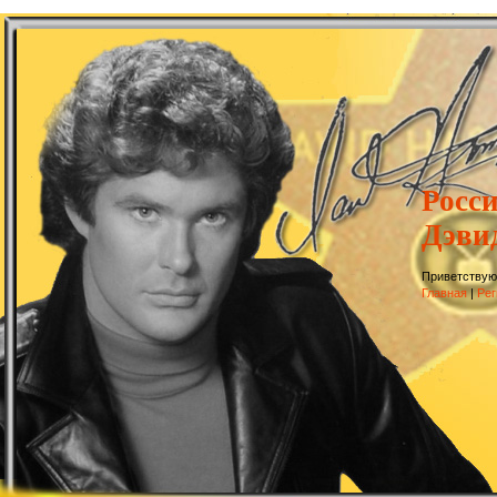
Росс
Дэви
Приветствую
Главная
|
Рег