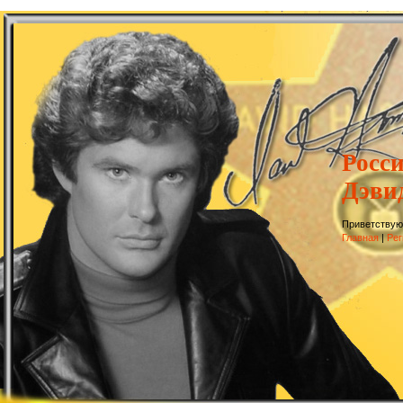
Росс
Дэви
Приветствую
Главная
|
Рег