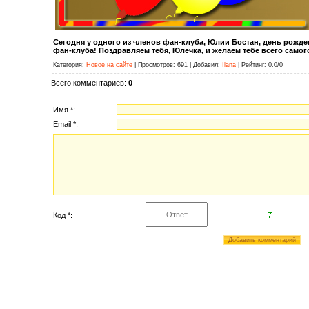
Сегодня у одного из членов фан-клуба, Юлии Бостан, день рожден
фан-клуба! Поздравляем тебя, Юлечка, и желаем тебе всего самог
Категория
:
Новое на сайте
|
Просмотров
: 691 |
Добавил
:
Ilana
|
Рейтинг
:
0.0
/
0
Всего комментариев
:
0
Имя *:
Email *:
Код *: