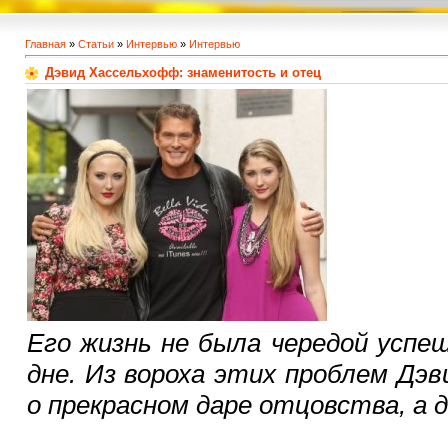
Главная
»
Статьи
»
Интервью
»
Интервью
Дэвид Хассельхофф: знаменитость и отец
Его жизнь не была чередой успе
дне. Из вороха этих проблем Дэ
о прекрасном даре отцовства, а д