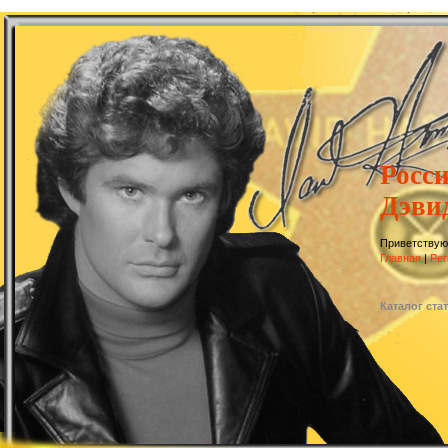
Росс
Дэви
Приветствую
Главная
|
Рег
Каталог ста