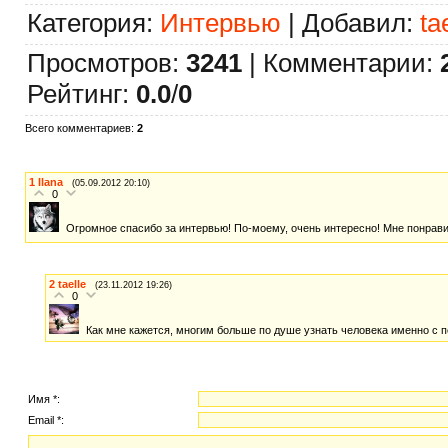
Категория
:
Интервью
|
Добавил
:
ta
Просмотров
:
3241
|
Комментарии
:
Рейтинг
:
0.0
/
0
Всего комментариев
:
2
1
Ilana
(05.09.2012 20:10)
0
Огромное спасибо за интервью! По-моему, очень интересно! Мне понрав
2
taelle
(23.11.2012 19:26)
0
Как мне кажется, многим больше по душе узнать человека именно с п
Имя *:
Email *: