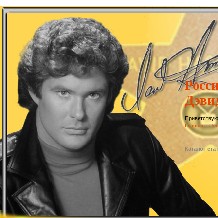
Росс
Дэви
Приветствую
Главная
|
Рег
Каталог ста