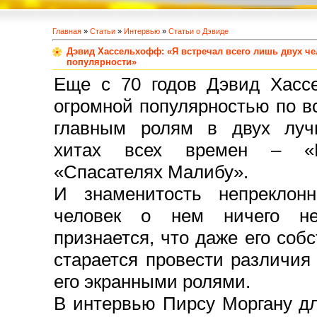
Главная
»
Статьи
»
Интервью
»
Статьи о Дэвиде
Дэвид Хассельхофф: «Я встречал всего лишь двух че
популярности»
Еще с 70 годов Дэвид Хасс
огромной популярностью по в
главным ролям в двух луч
хитах всех времен – «
«Спасателях Малибу».
И знаменитость непреклон
человек о нем ничего не
признается, что даже его соб
старается провести различи
его экранными ролями.
В интервью Пирсу Моргану д