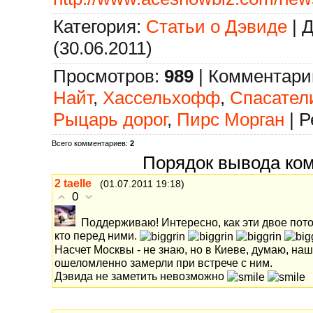
Категория
:
Статьи о Дэвиде
|
Д
(30.06.2011)
Просмотров
:
989
|
Комментари
Найт
,
Хассельхофф
,
Спасател
Рыцарь дорог
,
Пирс Морган
|
Р
Всего комментариев
:
2
Порядок вывода ко
2
taelle
(01.07.2011 19:18)
0
Поддерживаю! Интересно, как эти двое пото
кто перед ними.
Насчет Москвы - не знаю, но в Киеве, думаю, на
ошеломленно замерли при встрече с ним.
Дэвида не заметить невозможно