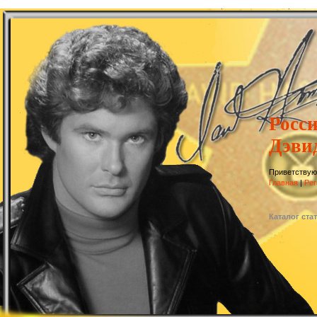
Росс
Дэви
Приветствую
Главная
|
Рег
Каталог ста