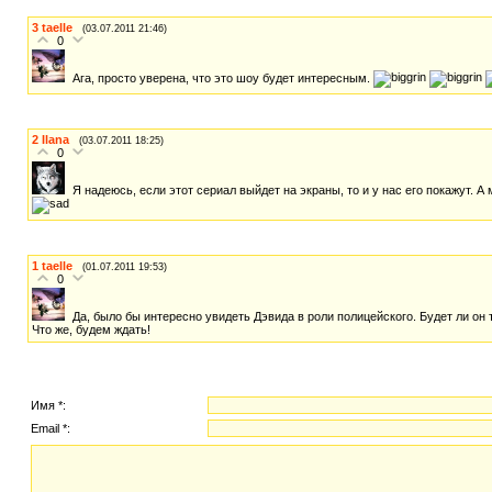
3
taelle
(03.07.2011 21:46)
0
Ага, просто уверена, что это шоу будет интересным.
2
Ilana
(03.07.2011 18:25)
0
Я надеюсь, если этот сериал выйдет на экраны, то и у нас его покажут. А
1
taelle
(01.07.2011 19:53)
0
Да, было бы интересно увидеть Дэвида в роли полицейского. Будет ли он 
Что же, будем ждать!
Имя *:
Email *: