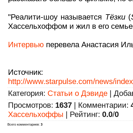
"Реалити-шоу называется
Тёзки
(
Хассельхоффом и жил в его семье,
Интервью
перевела Анастасия Ил
Источник
:
http://www.starpulse.com/news/index
Категория
:
Статьи о Дэвиде
|
Доба
Просмотров
:
1637
|
Комментарии
:
Хассельхоффы
|
Рейтинг
:
0.0
/
0
Всего комментариев
:
3