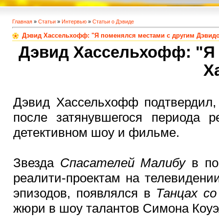
Главная
»
Статьи
»
Интервью
»
Статьи о Дэвиде
Дэвид Хассельхофф: "Я поменялся местами с другим Дэви
Дэвид Хассельхофф: "Я
Х
Дэвид Хассельхофф подтвердил, 
после затянувшегося периода р
детективном шоу и фильме.
Звезда
Спасателей Малибу
в по
реалити-проектам на телевидени
эпизодов, появлялся в
Танцах с
жюри в шоу талантов Симона Коу