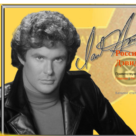
Росс
Дэви
Приветствую
Главная
|
Рег
Каталог ста