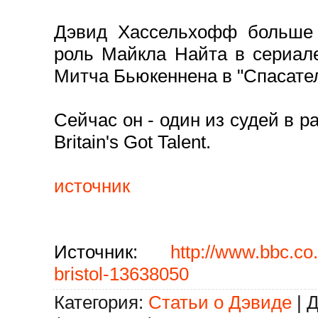
Дэвид Хассельхофф больше 
роль Майкла Найта в сериал
Митча Бьюкеннена в "Спасате
Сейчас он - один из судей в 
Britain's Got Talent.
источник
Источник
:
http://www.bbc.co
bristol-13638050
Категория
:
Статьи о Дэвиде
|
Д