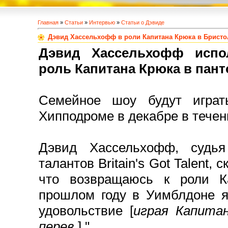
Главная
»
Статьи
»
Интервью
»
Статьи о Дэвиде
Дэвид Хассельхофф в роли Капитана Крюка в Брист
Дэвид Хассельхофф испо
роль Капитана Крюка в пант
Семейное шоу будут играт
Хипподроме в декабре в течен
Дэвид Хассельхофф, судья
талантов Britain's Got Talent, 
что возвращаюсь к роли К
прошлом году в Уимблдоне я
удовольствие [
играя Капитан
перев.
]."