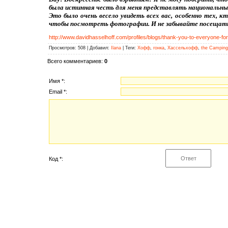
была истинная честь для меня представлять национальны
Это было очень весело увидеть всех вас, особенно тех,
чтобы посмотреть фотографии. И не забывайте посещать 
http://www.davidhasselhoff.com/profiles/blogs/thank-you-to-everyone-for
Просмотров
: 508 |
Добавил
:
Ilana
|
Теги
:
Хофф
,
гонка
,
Хассельхофф
,
the Camping
Всего комментариев
:
0
Имя *:
Email *:
Код *: