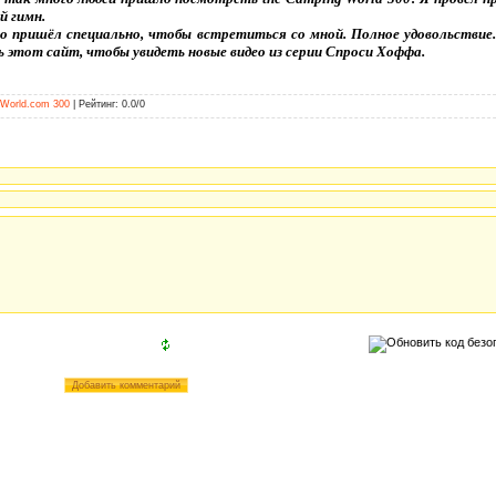
й гимн.
 кто пришёл специально, чтобы встретиться со мной. Полное удовольстви
этот сайт, чтобы увидеть новые видео из серии Спроси Хоффа.
World.com 300
|
Рейтинг
:
0.0
/
0