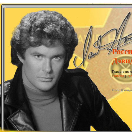
Росс
Дэви
Приветствую
Главная
|
Рег
Блог Дэвид