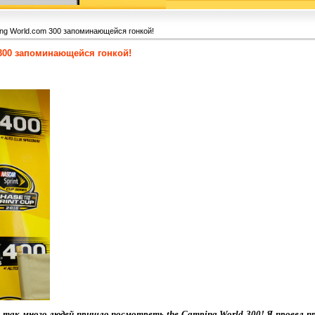
ing World.com 300 запоминающейся гонкой!
 300 запоминающейся гонкой!
о так много людей пришло посмотреть the Camping World 300! Я провел пр