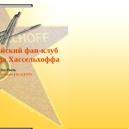
ийский фан-клуб
да Хассельхоффа
 Вас
Гость
истрация
|
Вход
|
RSS
а