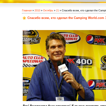
Главная
»
2010
»
Октябрь
»
21
» Спасибо всем, кто сделал the Camp
Спасибо всем, кто сделал the Camping World.com
Вау! Воскресенье было взрывным! Я не могу поверить, чт