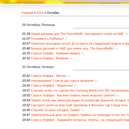
Главная
»
2010
»
Октябрь
29 Октября, Пятница
21:18
Новая реклама для The Hasselhoffs, выходящего скоро на A&E.
(0)
21:07
Готовимся к Hoffween!
(0)
20:57
Приятных выходных всем! До встречи на следующей неделе и пр
20:48
Больше деталей от A&E про новое шоу, The Hasselhoffs!
(0)
20:33
Спроси Хоффа - Влияния (видео)
(1)
20:32
Спроси Хоффа - Влияния
(1)
21 Октября, Четверг
20:02
Спроси Хоффа - Фитнес
(1)
20:00
Напоминание! Список дат тура в феврале!
(0)
19:59
Спроси Хоффа! - Маркетинг!
(0)
19:57
Спасибо всем, кто сделал the Camping World.com 300 запоминающ
19:55
Спроси Хоффа! - Как мне назвать моих морских свинок?
(0)
19:54
Привет всем, мы записали видео по вопросам фанатов сегодня, п
19:52
Смотрите меня на Auto Club Speedway в Фонтане, где я буду пет
19:49
Спасибо за смех сегодня, Twitter!
(1)
19:47
Замечательный день на Dodgers Stadium на проводах Great Joe To
19:43
Спроси Хоффа! - Задавайте вопросы, ответы - на следующей нед