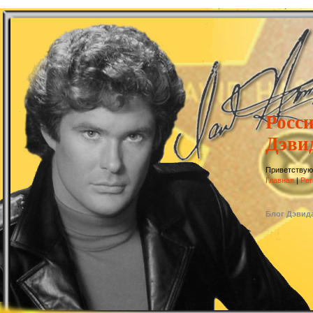
Росс
Дэви
Приветствую
Главная
|
Рег
Блог Дэвид