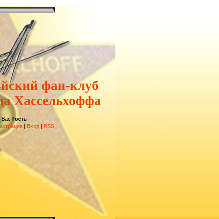
ийский фан-клуб
да Хассельхоффа
 Вас
Гость
истрация
|
Вход
|
RSS
а