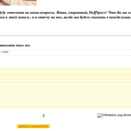
буду отвечать на ваши вопросы. Итак, спаршивай, HoffSpace! Что бы вы х
 к этой записи , и я отвечу на них, когда мы будем снимать в понедельник
оставлять там же.
г
:
0.0
/
0