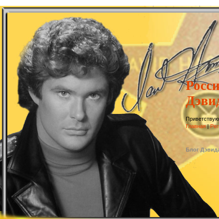
Росс
Дэви
Приветствую
Главная
|
Рег
Блог Дэвид