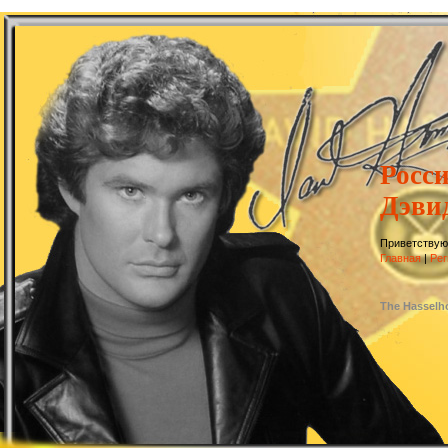
Росс
Дэви
Приветствую
Главная
|
Рег
The Hasselh