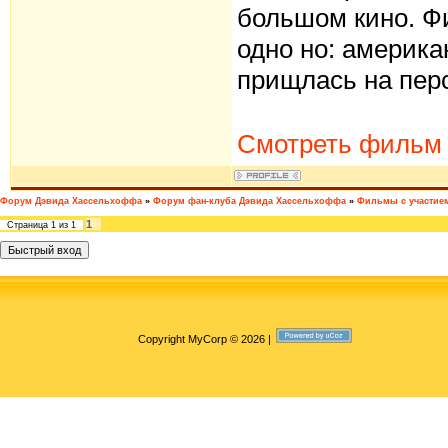
большом кино. Фи
одно но: америка
прищлась на пер
Смотреть фильм
Форум Дэвида Хассельхоффа
»
Форум фан-клуба Дэвида Хассельхоффа
»
Фильмы с участие
1
Страница
1
из
1
Copyright MyCorp © 2026
|