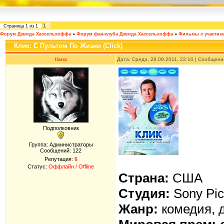
1
Страница
1
из
1
Форум Дэвида Хассельхоффа
»
Форум фан-клуба Дэвида Хассельхоффа
»
Фильмы с участие
Клик: С Пультом По Жизни (Click)
Ilana
Дата: Среда, 28.09.2011, 22:10 | Сообщен
Подполковник
Группа: Администраторы
Сообщений:
122
Репутация:
6
Статус:
Оффлайн / Offline
Страна:
США
Студия:
Sony Pic
Жанр:
комедия, 