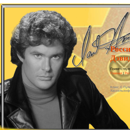
Росс
Дэви
Приветствую
Главная
|
Рег
Клик: С Пул
Хассельхо