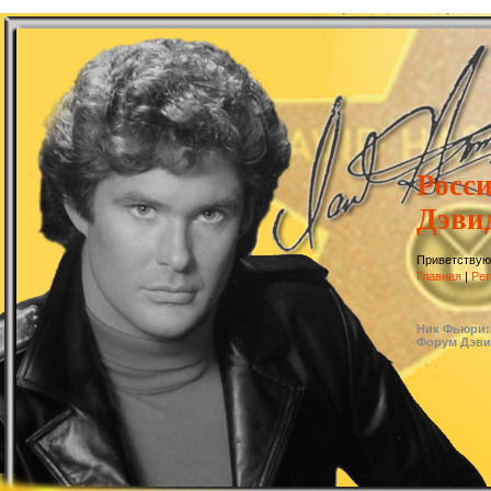
Росс
Дэви
Приветствую
Главная
|
Рег
Ник Фьюри: А
Форум Дэви