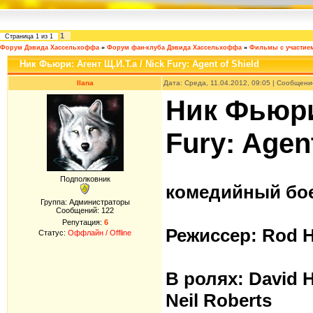
1
Страница
1
из
1
Форум Дэвида Хассельхоффа
»
Форум фан-клуба Дэвида Хассельхоффа
»
Фильмы с участие
Ник Фьюри: Агент Щ.И.Т.а / Nick Fury: Agent of Shield
Ilana
Дата: Среда, 11.04.2012, 09:05 | Сообщен
Ник Фьюри:
Fury: Agent
Подполковник
комедийный бое
Группа: Администраторы
Сообщений:
122
Репутация:
6
Режиссер: Rod 
Статус:
Оффлайн / Offline
В ролях: David H
Neil Roberts