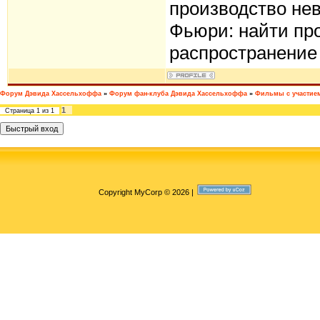
производство нев
Фьюри: найти пр
распространени
Форум Дэвида Хассельхоффа
»
Форум фан-клуба Дэвида Хассельхоффа
»
Фильмы с участие
1
Страница
1
из
1
Copyright MyCorp © 2026
|