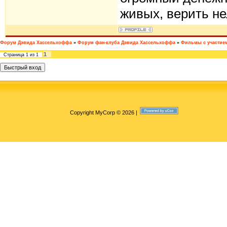
живых, верить не
Форум Дэвида Хассельхоффа
»
Форум фан-клуба Дэвида Хассельхоффа
»
Фильмы с участие
1
Страница
1
из
1
Copyright MyCorp © 2026
|