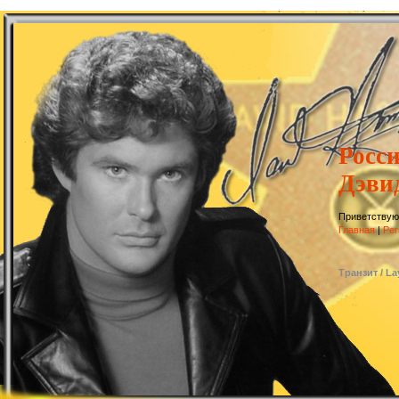
Росс
Дэви
Приветствую
Главная
|
Рег
Транзит / L