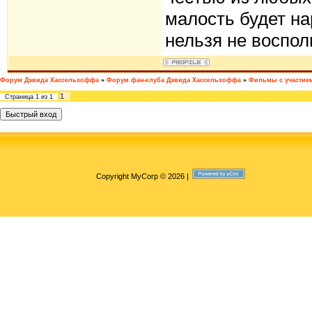
малость будет на
нельзя не воспол
Форум Дэвида Хассельхоффа
»
Форум фан-клуба Дэвида Хассельхоффа
»
Фильмы с участие
1
Страница
1
из
1
Copyright MyCorp © 2026
|