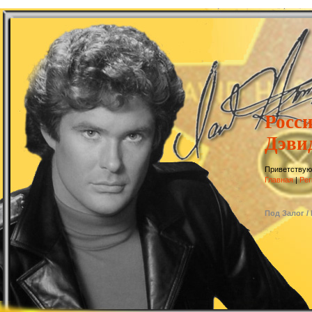
Росс
Дэви
Приветствую
Главная
|
Рег
Под Залог /