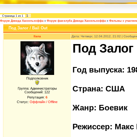
1
Страница
1
из
1
Форум Дэвида Хассельхоффа
»
Форум фан-клуба Дэвида Хассельхоффа
»
Фильмы с участие
Под Залог / Bail Out
Ilana
Дата: Четверг, 12.04.2012, 21:02 | Сообще
Под Залог 
Год выпуска: 19
Подполковник
Страна: США
Группа: Администраторы
Сообщений:
122
Репутация:
6
Статус:
Оффлайн / Offline
Жанр: Боевик
Режиссер: Макс 