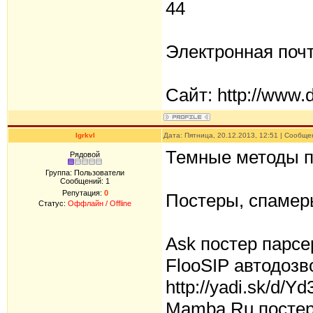
44
Электронная поч
Сайт: http://www.d
Igrkvl
Дата: Пятница, 20.12.2013, 12:51 | Сообщ
Темные методы п
Рядовой
Группа: Пользователи
Сообщений:
1
Репутация:
0
Постеры, спамер
Статус:
Оффлайн / Offline
Ask постер парсер
FlooSIP автодозв
http://yadi.sk/d/
Mamba.Ru постер 