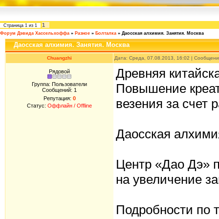
1
Страница
1
из
1
Форум Дэвида Хассельхоффа
»
Разное
»
Болталка
»
Даосская алхимия. Занятия. Москва
Даосская алхимия. Занятия. Москва
Chuangzhi
Дата: Среда, 07.08.2013, 16:02 | Сообщен
Древняя китайска
Рядовой
Группа: Пользователи
Повышение креат
Сообщений:
1
Репутация:
0
везения за счет 
Статус:
Оффлайн / Offline
Даосская алхими
Центр «Дао Дэ» п
на увеличение за
Подробности по т