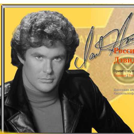
Росс
Дэви
Приветствую
Главная
|
Рег
Даосская ал
Хассельхо