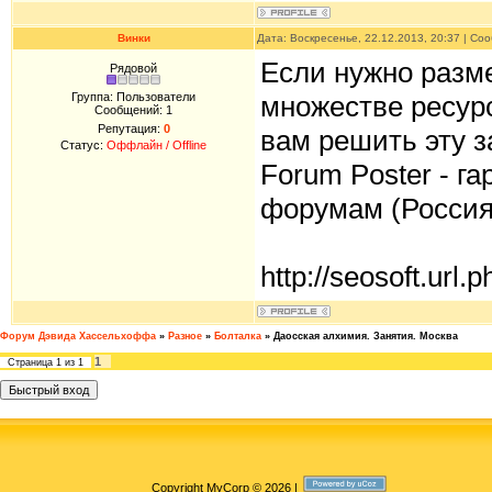
Винки
Дата: Воскресенье, 22.12.2013, 20:37 | С
Если нужно разм
Рядовой
Группа: Пользователи
множестве ресурс
Сообщений:
1
Репутация:
0
вам решить эту за
Статус:
Оффлайн / Offline
Forum Poster - г
форумам (Россия,
http://seosoft.url.p
Форум Дэвида Хассельхоффа
»
Разное
»
Болталка
»
Даосская алхимия. Занятия. Москва
1
Страница
1
из
1
Copyright MyCorp © 2026
|