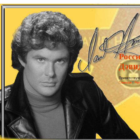
Росс
Дэви
Приветствую
Главная
|
Рег