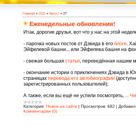
Главная
»
2011
»
Август
»
27
Еженедельные обновления!
Итак, дорогие друзья, вот что у нас на этой недел
- парочка новых постов от Дэвида в его
блоге
. Х
Эйфелевой башни... или Эйфелева башня на фон
- свежая большая
статья
, переведённая нашим 
- окончание истории о приключениях Дэвида в 
страницах
перевода его автобиографии
(доступн
зарегистрированных пользователей);
А также, если вы ещё не успели посмотреть,
...
Чи
Категория:
Новое на сайте
|
Просмотров:
682
|
Добавил
Комментарии (0)