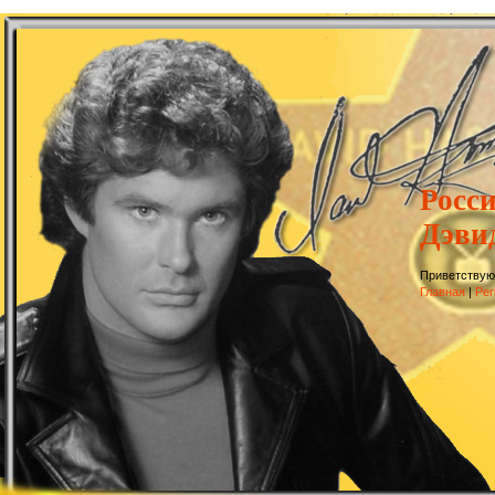
Росс
Дэви
Приветствую
Главная
|
Рег