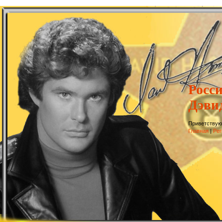
Росс
Дэви
Приветствую
Главная
|
Рег