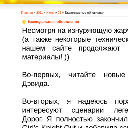
Главная
»
2011
»
Июль
»
28
» Еженедельные обновления
Еженедельные обновления
Несмотря на изнуряющую жару
(а также некоторые техническ
нашем сайте продолжают 
материалы! ))
Во-первых, читайте новы
Дэвида.
Во-вторых, я надеюсь пора
интересуют сценарии лег
Дорог. Я полностью закончи
Girl's Knight Out и добавила 