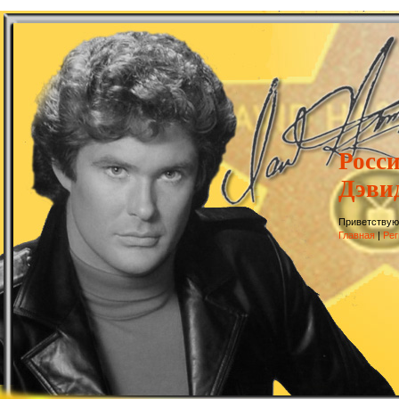
Росс
Дэви
Приветствую
Главная
|
Рег