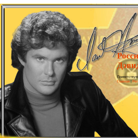
Росс
Дэви
Приветствую
Главная
|
Рег