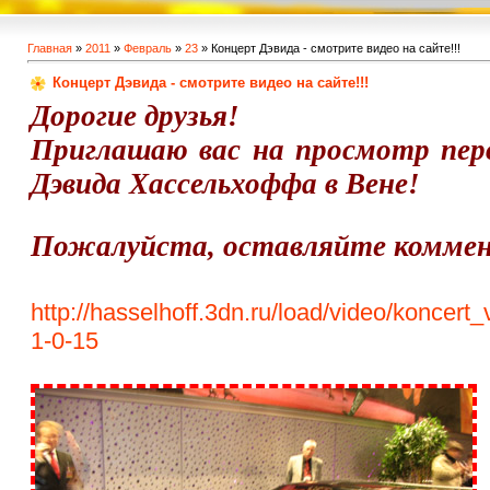
Главная
»
2011
»
Февраль
»
23
» Концерт Дэвида - смотрите видео на сайте!!!
Концерт Дэвида - смотрите видео на сайте!!!
Дорогие друзья!
Приглашаю вас на просмотр перв
Дэвида Хассельхоффа в Вене!
Пожалуйста, оставляйте коммент
http://hasselhoff.3dn.ru/load/video/koncer
1-0-15