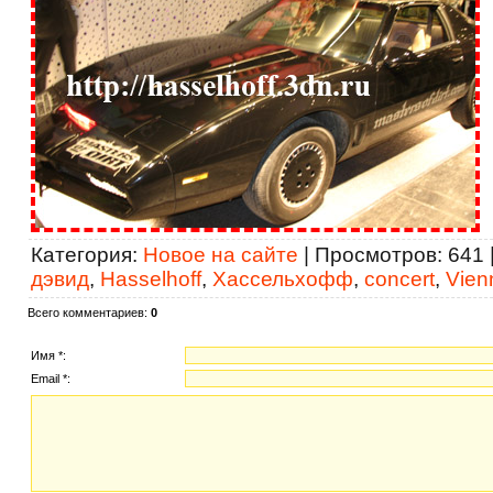
Категория
:
Новое на сайте
|
Просмотров
: 641 
дэвид
,
Hasselhoff
,
Хассельхофф
,
concert
,
Vien
Всего комментариев
:
0
Имя *:
Email *: