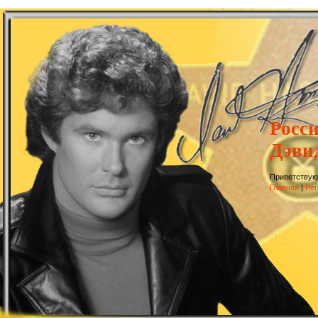
Росс
Дэви
Приветствую
Главная
|
Рег