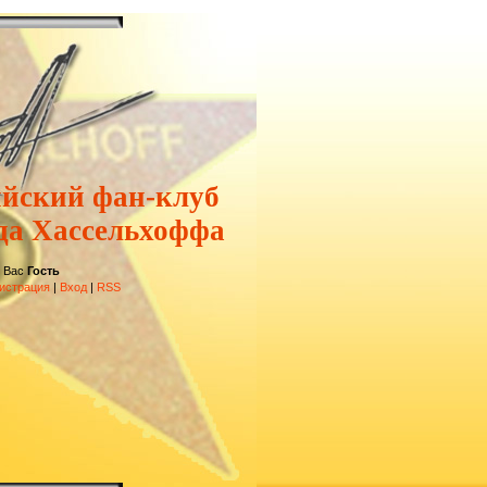
ийский фан-клуб
да Хассельхоффа
 Вас
Гость
истрация
|
Вход
|
RSS