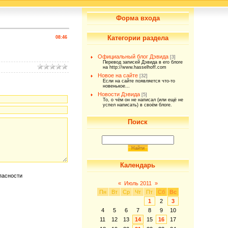
Форма входа
Категории раздела
08:46
Официальный блог Дэвида
[3]
Перевод записей Дэвида в его блоге
на http://www.hasselhoff.com
Новое на сайте
[32]
Если на сайте появляется что-то
новенькое...
Новости Дэвида
[5]
То, о чём он не написал (или ещё не
успел написать) в своём блоге.
Поиск
Календарь
«
Июль 2011
»
Пн
Вт
Ср
Чт
Пт
Сб
Вс
1
2
3
4
5
6
7
8
9
10
11
12
13
14
15
16
17