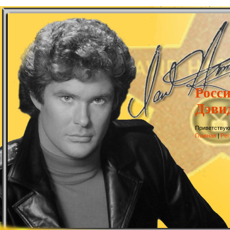
Росс
Дэви
Приветствую
Главная
|
Рег