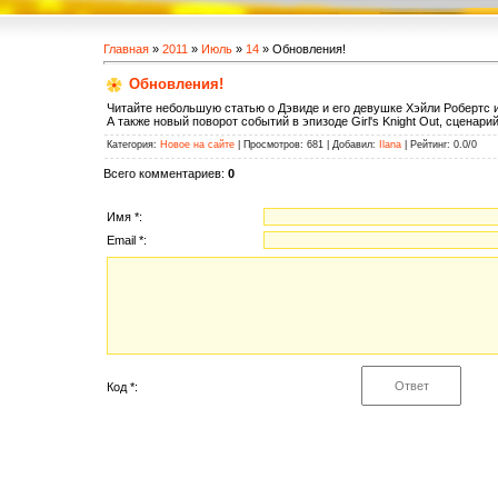
Главная
»
2011
»
Июль
»
14
» Обновления!
Обновления!
Читайте небольшую статью о Дэвиде и его девушке Хэйли Робертс 
А также новый поворот событий в эпизоде Girl's Knight Out, сценари
Категория
:
Новое на сайте
|
Просмотров
: 681 |
Добавил
:
Ilana
|
Рейтинг
:
0.0
/
0
Всего комментариев
:
0
Имя *:
Email *:
Код *: