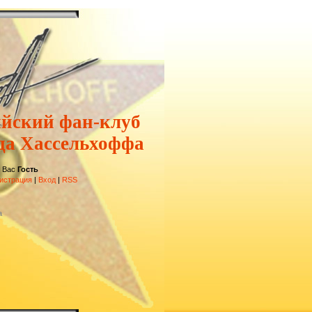
ийский фан-клуб
да Хассельхоффа
 Вас
Гость
истрация
|
Вход
|
RSS
а