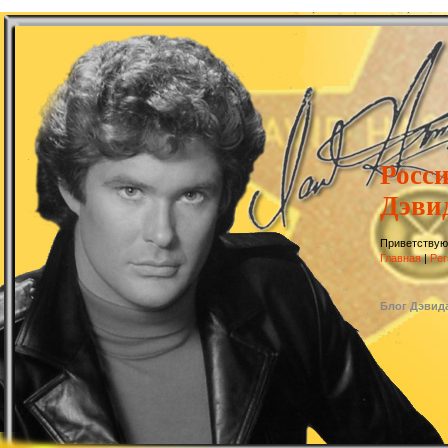
Росс
Дэви
Приветствую
Главная
|
Рег
Блог Дэвид