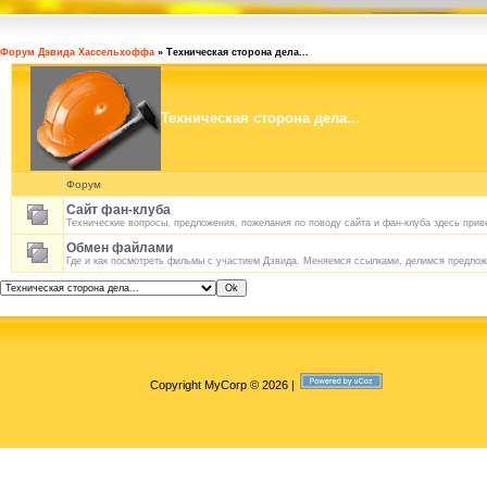
Форум Дэвида Хассельхоффа
»
Техническая сторона дела...
Техническая сторона дела...
Форум
Сайт фан-клуба
Технические вопросы, предложения, пожелания по поводу сайта и фан-клуба здесь прив
Обмен файлами
Где и как посмотреть фильмы с участием Дэвида. Меняемся ссылками, делимся предлож
Copyright MyCorp © 2026
|