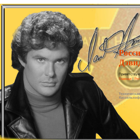
Росс
Дэви
Приветствую
Главная
|
Рег
Техническая
Хассельхо