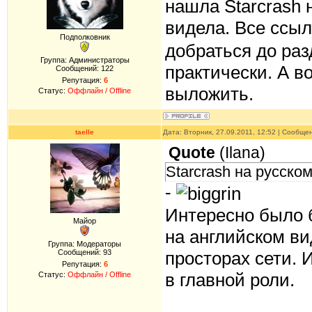
нашла Starcrash 
видела. Все ссыл
Подполковник
добраться до раз
Группа: Администраторы
практически. А в
Сообщений:
122
Репутация:
6
выложить.
Статус:
Оффлайн / Offline
taelle
Дата: Вторник, 27.09.2011, 12:52 | Сообще
Quote
(
Ilana
)
Starcrash на русско
-
Интересно было б
Майор
на английском ви
Группа: Модераторы
просторах сети. 
Сообщений:
93
Репутация:
6
в главной роли.
Статус:
Оффлайн / Offline