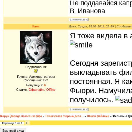
Не поддавайся кап
В. Иванова
Ilana
Дата: Среда, 28.09.2011, 21:49 | Сообщен
Я тоже видела в 
Сегодня зарегист
Подполковник
выкладывать фил
Группа: Администраторы
постоянная. Я ка
Сообщений:
122
Репутация:
6
Фьюри. Намучилас
Статус:
Оффлайн / Offline
получилось.
Форум Дэвида Хассельхоффа
»
Техническая сторона дела...
»
Обмен файлами
»
Фильмы с Дэ
1
Страница
1
из
1