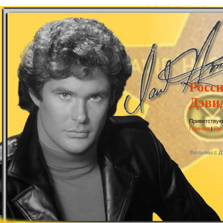
Росс
Дэви
Приветствую
Главная
|
Рег
Фильмы с Д