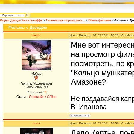
1
Страница
1
из
1
Форум Дэвида Хассельхоффа
»
Техническая сторона дела...
»
Обмен файлами
»
Фильмы с Дэ
Фильмы с Дэвидом
taelle
Дата: Пятница, 01.07.2011, 16:35 | Сообщ
Мне вот интересн
на просмотр фил
посмотреть, по к
"Кольцо мушкетер
Майор
Амазоне?
Группа: Модераторы
Сообщений:
93
Репутация:
6
Статус:
Оффлайн / Offline
Не поддавайся кап
В. Иванова
Ilana
Дата: Пятница, 01.07.2011, 19:50 | Сообщ
Дело Картье, по-