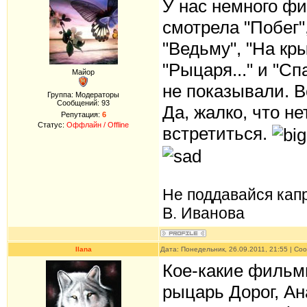
У нас немного фи
смотрела "Побег",
"Ведьму", "На кры
"Рыцаря..." и "Сп
Майор
не показывали. В
Группа: Модераторы
Сообщений:
93
Да, жалко, что не
Репутация:
6
Статус:
Оффлайн / Offline
встретиться.
Не поддавайся кап
В. Иванова
Ilana
Дата: Понедельник, 26.09.2011, 21:55 | С
Кое-какие фильмы
рыцарь Дорог, Ан