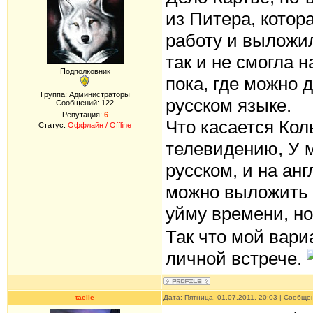
из Питера, котор
работу и выложи
так и не смогла 
Подполковник
пока, где можно 
Группа: Администраторы
русском языке.
Сообщений:
122
Репутация:
6
Что касается Кол
Статус:
Оффлайн / Offline
телевидению, У м
русском, и на ан
можно выложить в
уйму времени, но
Так что мой вари
личной встрече.
taelle
Дата: Пятница, 01.07.2011, 20:03 | Сообщ