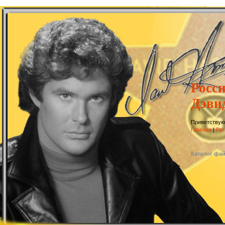
Росс
Дэви
Приветствую
Главная
|
Рег
Каталог фа