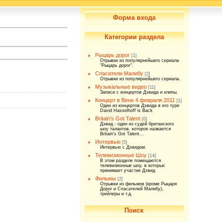
Форма входа
Категории раздела
Рыцарь дорог
[1]
Отрывки из популярнейшего сериала
"Рыцарь дорог".
Спасатели Малибу
[2]
Отрывки из популярнейшего сериала.
Музыкальные видео
[11]
Записи с концертов Дэвида и клипы.
Концерт в Вене 4 февраля 2011
[1]
Один из концертов Дэвида в его туре
David Hasselhoff is Back
Britain's Got Talent
[0]
Дэвид - один из судей британского
шоу талантов, которое назвается
Britain's Got Talent...
Интервью
[5]
Интервью с Дэвидом.
Телевизионные Шоу
[14]
В этом разделе помещаются
телевизионные шоу, в которых
принимает участие Дэвид
Фильмы
[2]
Отрывки из фильмов (кроме Рыцаря
Дорог и Спасателей Малибу),
трейлеры и т.д.
Поиск