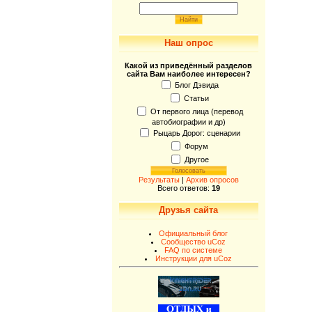
Наш опрос
Какой из приведённый разделов
сайта Вам наиболее интересен?
Блог Дэвида
Статьи
От первого лица (перевод
автобиографии и др)
Рыцарь Дорог: сценарии
Форум
Другое
Результаты
|
Архив опросов
Всего ответов:
19
Друзья сайта
Официальный блог
Сообщество uCoz
FAQ по системе
Инструкции для uCoz