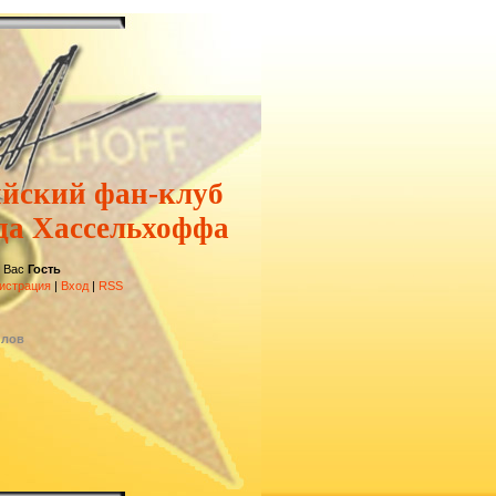
ийский фан-клуб
да Хассельхоффа
 Вас
Гость
истрация
|
Вход
|
RSS
йлов