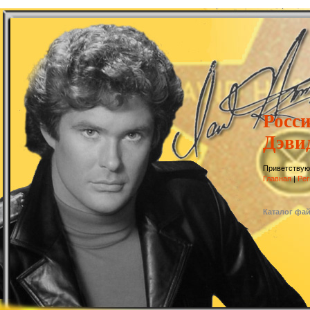
Росс
Дэви
Приветствую
Главная
|
Рег
Каталог фа