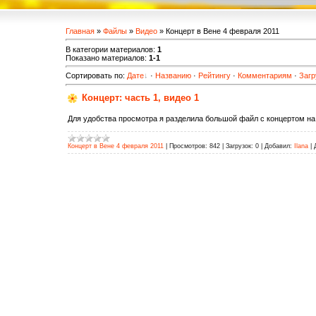
Главная
»
Файлы
»
Видео
» Концерт в Вене 4 февраля 2011
В категории материалов
:
1
Показано материалов
:
1-1
Сортировать по
:
Дате
·
Названию
·
Рейтингу
·
Комментариям
·
Загр
Концерт: часть 1, видео 1
Для удобства просмотра я разделила большой файл с концертом на
Концерт в Вене 4 февраля 2011
|
Просмотров:
842
|
Загрузок:
0
|
Добавил:
Ilana
|