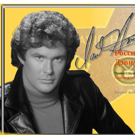
Росс
Дэви
Приветствую
Главная
|
Рег
Каталог фа