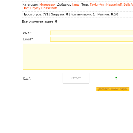
Категория
:
Интервью
|
Добавил
:
Ilana
|
Теги
:
Taylor-Ann Hasselhoff
,
Bella 
Hoff
,
Hayley Hasselhoff
Просмотров
:
771
|
Загрузок
:
0
|
Комментарии
:
1
|
Рейтинг
:
0.0
/
0
Всего комментариев
:
0
Имя *:
Email *:
Код *: