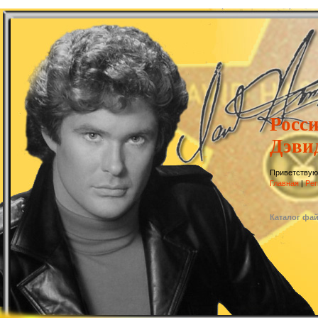
Росс
Дэви
Приветствую
Главная
|
Рег
Каталог фа