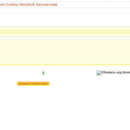
tone Cowboy
,
Hasselhoff
,
Хассельхофф