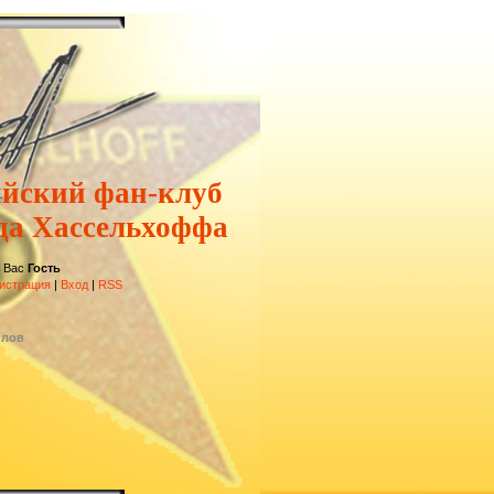
ийский фан-клуб
да Хассельхоффа
 Вас
Гость
истрация
|
Вход
|
RSS
йлов