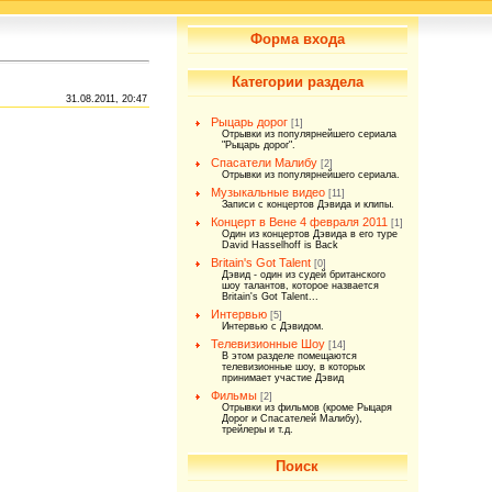
Форма входа
Категории раздела
31.08.2011, 20:47
Рыцарь дорог
[1]
Отрывки из популярнейшего сериала
"Рыцарь дорог".
Спасатели Малибу
[2]
Отрывки из популярнейшего сериала.
Музыкальные видео
[11]
Записи с концертов Дэвида и клипы.
Концерт в Вене 4 февраля 2011
[1]
Один из концертов Дэвида в его туре
David Hasselhoff is Back
Britain's Got Talent
[0]
Дэвид - один из судей британского
шоу талантов, которое назвается
Britain's Got Talent...
Интервью
[5]
Интервью с Дэвидом.
Телевизионные Шоу
[14]
В этом разделе помещаются
телевизионные шоу, в которых
принимает участие Дэвид
Фильмы
[2]
Отрывки из фильмов (кроме Рыцаря
Дорог и Спасателей Малибу),
трейлеры и т.д.
Поиск