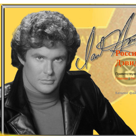
Росс
Дэви
Приветствую
Главная
|
Рег
Каталог фа