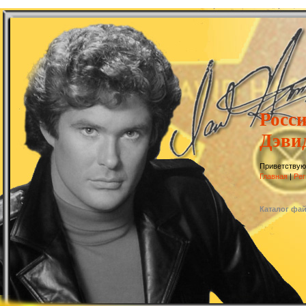
Росс
Дэви
Приветствую
Главная
|
Рег
Каталог фа