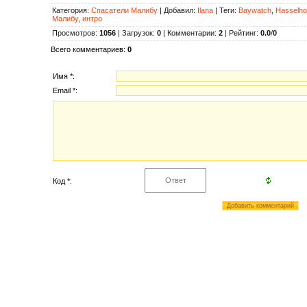
Категория
:
Спасатели Малибу
|
Добавил
:
Ilana
|
Теги
:
Baywatch
,
Hasselho
Малибу
,
интро
Просмотров
:
1056
|
Загрузок
:
0
|
Комментарии
:
2
|
Рейтинг
:
0.0
/
0
Всего комментариев
:
0
Имя *:
Email *:
Код *: