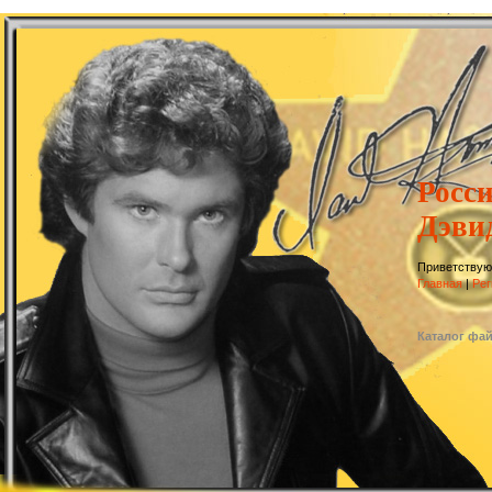
Росс
Дэви
Приветствую
Главная
|
Рег
Каталог фа