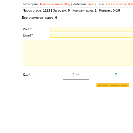
Категория
:
Телевизионные Шоу
|
Добавил
:
Ilana
|
Теги
:
Хассельхофф Дэ
Просмотров
:
1221
|
Загрузок
:
0
|
Комментарии
:
1
|
Рейтинг
:
0.0
/
0
Всего комментариев
:
0
Имя *:
Email *:
Код *: