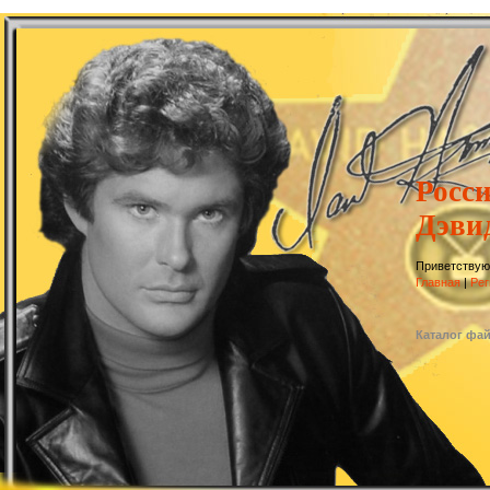
Росс
Дэви
Приветствую
Главная
|
Рег
Каталог фа