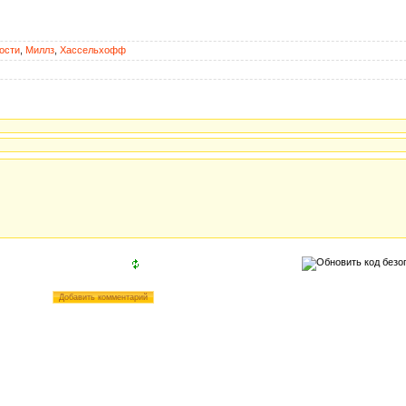
ости
,
Миллз
,
Хассельхофф