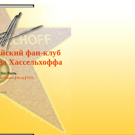
ийский фан-клуб
да Хассельхоффа
 Вас
Гость
истрация
|
Вход
|
RSS
йлов