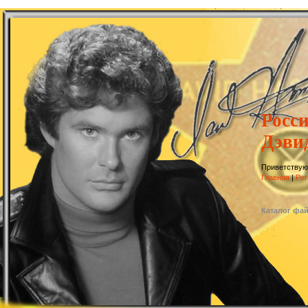
Росс
Дэви
Приветствую
Главная
|
Рег
Каталог фа