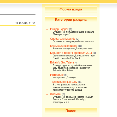
Форма входа
Категории раздела
29.10.2010, 21:30
Рыцарь дорог
[1]
Отрывки из популярнейшего сериала
"Рыцарь дорог".
Спасатели Малибу
[2]
Отрывки из популярнейшего сериала.
Музыкальные видео
[11]
Записи с концертов Дэвида и клипы.
Концерт в Вене 4 февраля 2011
[1]
Один из концертов Дэвида в его туре
David Hasselhoff is Back
Britain's Got Talent
[0]
Дэвид - один из судей британского
шоу талантов, которое назвается
Britain's Got Talent...
Интервью
[5]
Интервью с Дэвидом.
Телевизионные Шоу
[14]
В этом разделе помещаются
телевизионные шоу, в которых
принимает участие Дэвид
Фильмы
[2]
Отрывки из фильмов (кроме Рыцаря
Дорог и Спасателей Малибу),
трейлеры и т.д.
Поиск