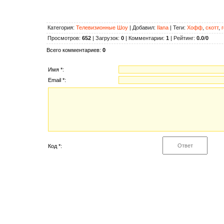
Категория
:
Телевизионные Шоу
|
Добавил
:
Ilana
|
Теги
:
Хофф
,
скотт
,
г
Просмотров
:
652
|
Загрузок
:
0
|
Комментарии
:
1
|
Рейтинг
:
0.0
/
0
Всего комментариев
:
0
Имя *:
Email *:
Код *: