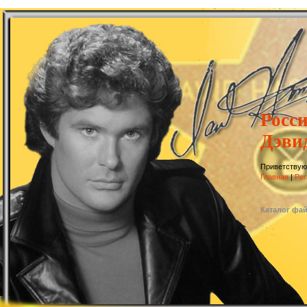
Росс
Дэви
Приветствую
Главная
|
Рег
Каталог фа