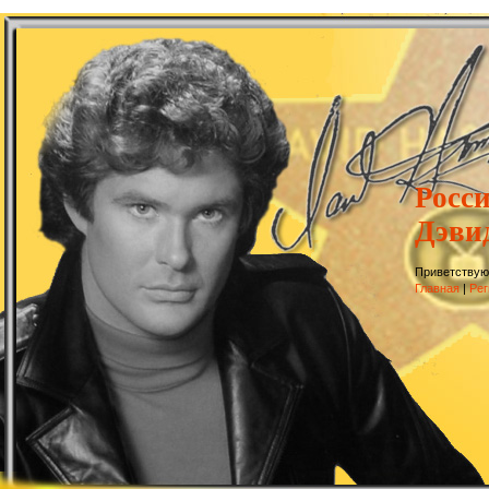
Росс
Дэви
Приветствую
Главная
|
Рег