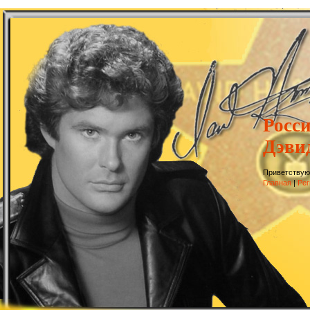
Росс
Дэви
Приветствую
Главная
|
Рег