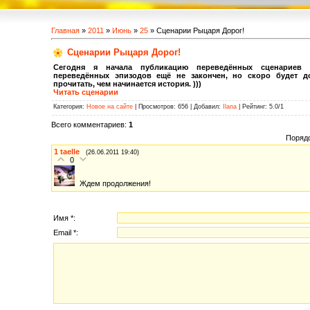
Главная
»
2011
»
Июнь
»
25
» Сценарии Рыцаря Дорог!
Сценарии Рыцаря Дорог!
Сегодня я начала публикацию переведённых сценариев
переведённых эпизодов ещё не закончен, но скоро будет д
прочитать, чем начинается история. )))
Читать сценарии
Категория
:
Новое на сайте
|
Просмотров
: 656 |
Добавил
:
Ilana
|
Рейтинг
:
5.0
/
1
Всего комментариев
:
1
Поряд
1
taelle
(26.06.2011 19:40)
0
Ждем продолжения!
Имя *:
Email *: