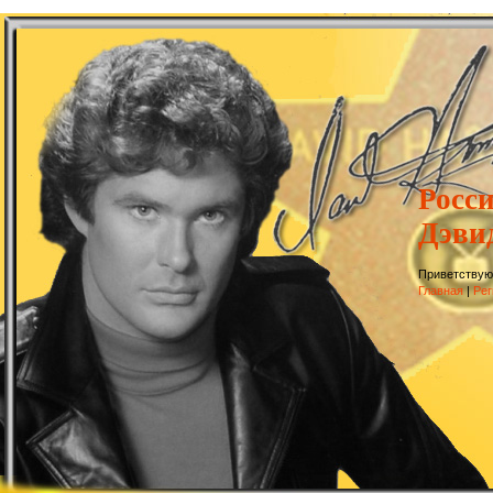
Росс
Дэви
Приветствую
Главная
|
Рег