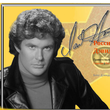
Росс
Дэви
Приветствую
Главная
|
Рег
Блог Дэвид